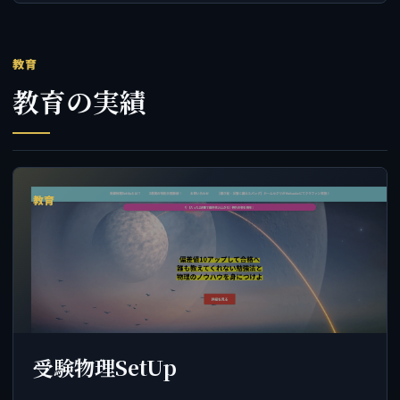
教育
教育の実績
教育
受験物理SetUp